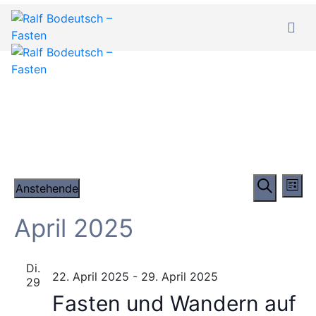
Veransta
Ve
Anstehende
Suche
Liste
Suche
Datum
und
A
April 2025
Ansichte
wählen.
Navigati
Na
Di.
22. April 2025
-
29. April 2025
29
Fasten und Wandern auf