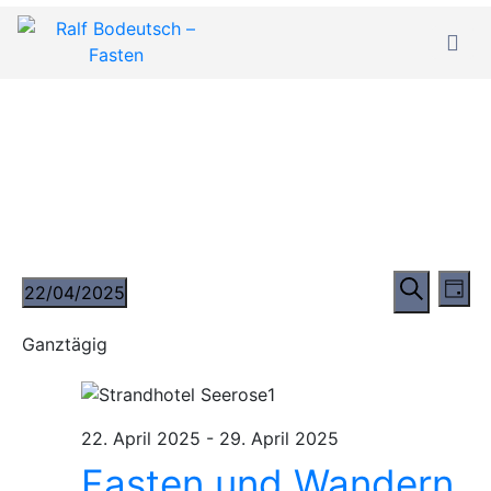
Veransta
Ve
22/04/2025
Suche
Tag
Suche
Datum
und
A
Ganztägig
Ansichte
wählen.
Navigati
Na
22. April 2025
-
29. April 2025
Fasten und Wandern