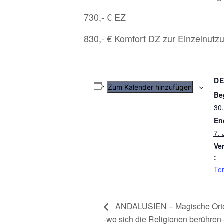
730,- € EZ
830,- € Komfort DZ zur Einzelnutz
DE
Zum Kalender hinzufügen
Be
30.
En
7. 
Ve
:
Te
ANDALUSIEN – Magische Orte
-wo sich die Religionen berühren-