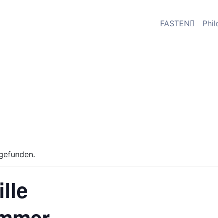
FASTEN
Phil
tgefunden.
lle
ommer-