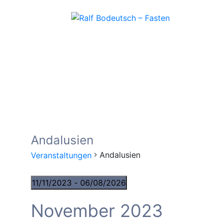
Andalusien
Andalusien
Veranstaltungen
11/11/2023
 - 
06/08/2026
Datum
November 2023
wählen.