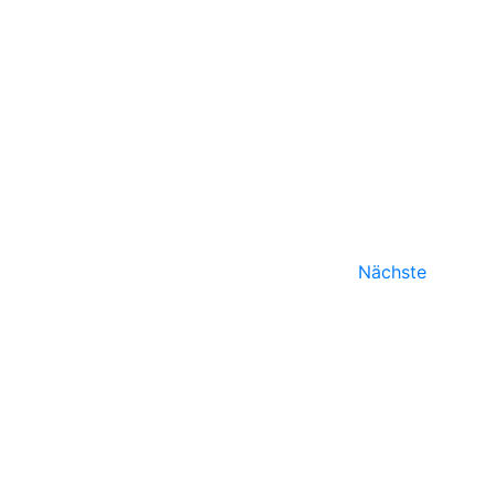
Navi
Veranst
Nächste